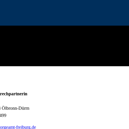
rechpartnerin
 Ölbronn-Dürrn
8499
orgeamt-freiburg.de