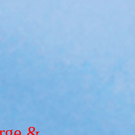
orge &